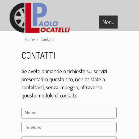
Menu
Home
Home
» Contatti
Demolizioni Auto
CONTATTI
Soccorso Stradale
Se avete domande o richieste sui servizi
Ricambi Auto
presentati in questo sito, non esistate a
Trasporto Veicoli
contattarci, senza impegno, attraverso
questo modulo di contatto.
Contatti