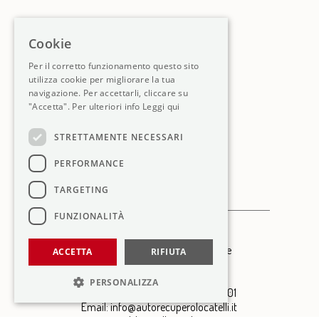
Cookie
Per il corretto funzionamento questo sito
utilizza cookie per migliorare la tua
navigazione. Per accettarli, cliccare su
"Accetta". Per ulteriori info
Leggi qui
STRETTAMENTE NECESSARI
PERFORMANCE
TARGETING
FUNZIONALITÀ
© Paolo Locatelli
Autorecupero e Autodemolizione
ACCETTA
RIFIUTA
Via Divisione Sforzesca 14
24050 Zanica (Bergamo)
PERSONALIZZA
Tel: 035 671549 - Cell: 393 9549201
Email:
info@autorecuperolocatelli.it