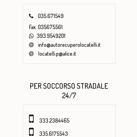
035.671549
Fax. 035675561
393.9549201
info@autorecuperolocatelli.it
locatelli.p@alice.it
PER SOCCORSO STRADALE
24/7
333.2384465
335.6175543